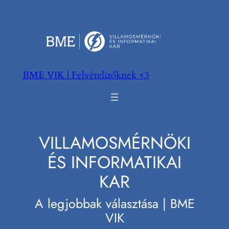
Ugrás
a
tartalomhoz
BME VIK | Felvételizőknek <3
VILLAMOSMÉRNÖKI
ÉS INFORMATIKAI
KAR
A legjobbak választása | BME
VIK