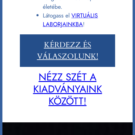
életébe.
Látogass el
VIRTUÁLIS
LABORJAINKBA
!
KÉRDEZZ ÉS
VÁLASZOLUNK!
NÉZZ SZÉT A
KIADVÁNYAINK
KÖZÖTT!