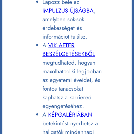
Lapozz bele az
IMPULZUS ÚJSÁGBA
,
amelyben sok-sok
érdekességet és
információt találsz.
A
VIK AFTER
BESZÉLGETÉSEKBŐL
megtudhatod, hogyan
maxolhatod ki legjobban
az egyetemi éveidet, és
fontos tanácsokat
kaphatsz a karriered
egyengetéséhez.
A
KÉPGALÉRIÁBAN
betekintést nyerhetsz a
hallgatók mindennapi