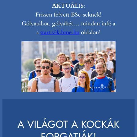
AKTUÁLIS
:
Frissen felvett BSc-seknek!
Gólyatábor, gólyahét… minden infó a
a
start.vik.bme.hu
oldalon!
A VILÁGOT A KOCKÁK
FORGATJÁK!